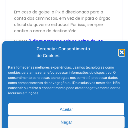
Em caso de golpe, o Pix é direcionado para a
conta dos criminosos, em vez de ir para o órgão
oficial do governo estadual. Por isso, sempre
confira o nome do destinatário.
O post
8 dicas para não cair no golpe do SMS
falso ao pagar o IPVA
apareceu primeiro em
Gerenciar Consentimento
Olhar Digital
.
de Cookies
Para fornecer as melhores experiências, usamos tecnologias como
cookies para armazenar e/ou acessar informações do dispositivo. O
consentimento para essas tecnologias nos permitirá processar dados
como comportamento de navegação ou IDs exclusivos neste site. Não
consentir ou retirar o consentimento pode afetar negativamente certos
recursos e funções.
Aceitar
Post anterior
Próximo post
Negar