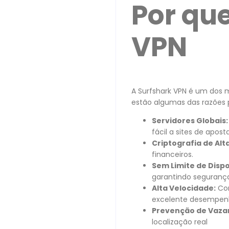
Por que
VPN
A Surfshark VPN é um dos 
estão algumas das razões p
Servidores Globais:
fácil a sites de apos
Criptografia de Alt
financeiros.
Sem Limite de Dispo
garantindo segurança
Alta Velocidade:
Con
excelente desempenh
Prevenção de Vazam
localização real