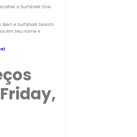
escolher o Surfshark One
 Alert e Surfshark Search.
dados em seu nome e
ês!
eços
Friday,