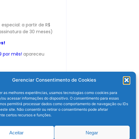
special: a partir de R$
 assinatura de 30 meses)
ês!
99 por mês!
apareceu
Gerenciar Consentimento de Cookies
er as melhores experiências, usamos tecnologias como cookies para
/ou acessar informações do dispositivo. O consentimento para essas
 nos permitirá processar dados como comportamento de navegação ou IDs
este site. Não consentir ou retirar o consentimento pode afetar
te certos recursos e funções.
Próximo post
Aceitar
Negar