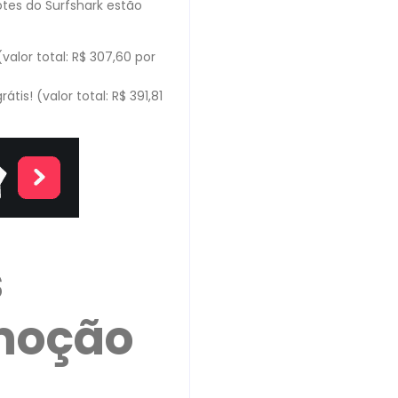
tes do Surfshark estão
valor total: R$ 307,60 por
is! (valor total: R$ 391,81
s
moção