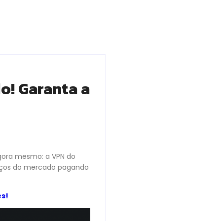
o! Garanta a
agora mesmo: a VPN do
viços do mercado pagando
ês!