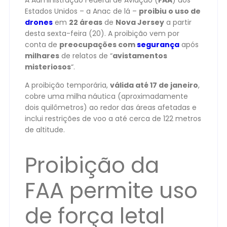
A Administração Federal de Aviação (
FAA
) dos
Estados Unidos – a Anac de lá –
proibiu o uso de
drones
em
22 áreas
de
Nova Jersey
a partir
desta sexta-feira (20). A proibição vem por
conta de
preocupações com
segurança
após
milhares
de relatos de “
avistamentos
misteriosos
“.
A proibição temporária,
válida até 17 de janeiro
,
cobre uma milha náutica (aproximadamente
dois quilômetros) ao redor das áreas afetadas e
inclui restrições de voo a até cerca de 122 metros
de altitude.
Proibição da
FAA permite uso
de força letal