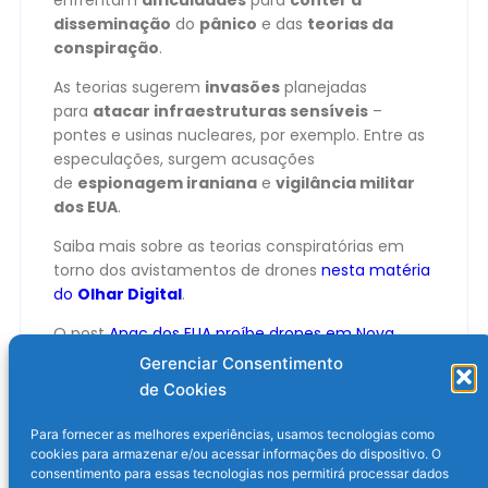
disseminação
do
pânico
e das
teorias da
conspiração
.
As teorias sugerem
invasões
planejadas
para
atacar infraestruturas sensíveis
–
pontes e usinas nucleares, por exemplo. Entre as
especulações, surgem acusações
de
espionagem iraniana
e
vigilância militar
dos EUA
.
Saiba mais sobre as teorias conspiratórias em
torno dos avistamentos de drones
nesta matéria
do
Olhar Digital
.
O post
Anac dos EUA proíbe drones em Nova
Jersey após onda de teorias conspiratórias
Gerenciar Consentimento
apareceu primeiro em
Olhar Digital
.
de Cookies
Para fornecer as melhores experiências, usamos tecnologias como
cookies para armazenar e/ou acessar informações do dispositivo. O
consentimento para essas tecnologias nos permitirá processar dados