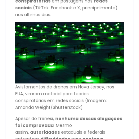
conspiratórias
em postagens nas
redes
sociais
(TikTok, Facebook e X, principalmente)
nos últimos dias.
Avistamentos de drones em Nova Jersey, nos
EUA, viraram material para teorias
conspiratórias em redes sociais (Imagem:
Amanda Weight/Shutterstock)
Apesar do frenesi,
nenhuma dessas alegações
foi comprovada
. Mesmo
assim,
autoridades
estaduais e federais
enfrentam
dificuldades
para
conter a