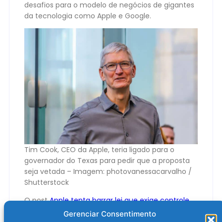
desafios para o modelo de negócios de gigantes
da tecnologia como Apple e Google.
Tim Cook, CEO da Apple, teria ligado para o
governador do Texas para pedir que a proposta
seja vetada – Imagem: photovanessacarvalho /
Shutterstock
O post
Apple tenta barrar lei que exige controle
parental no Texas, diz jornal
apareceu primeiro
Gerenciar Consentimento
em
Olhar Digital
.