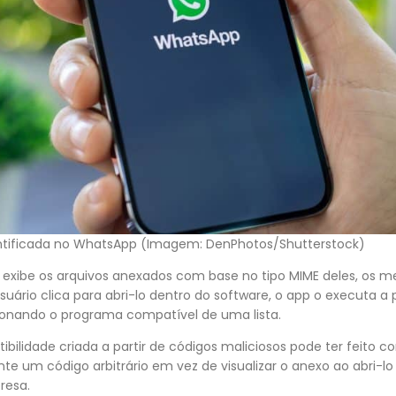
entificada no WhatsApp (Imagem: DenPhotos/Shutterstock)
xibe os arquivos anexados com base no tipo MIME deles, os m
ário clica para abri-lo dentro do software, o app o executa a p
ionando o programa compatível de uma lista.
bilidade criada a partir de códigos maliciosos pode ter feito c
te um código arbitrário em vez de visualizar o anexo ao abri-
resa.