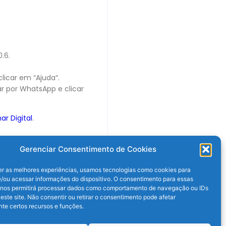
.6.
licar em “Ajuda”.
ar por WhatsApp e clicar
ar Digital
.
Gerenciar Consentimento de Cookies
er as melhores experiências, usamos tecnologias como cookies para
/ou acessar informações do dispositivo. O consentimento para essas
 nos permitirá processar dados como comportamento de navegação ou IDs
este site. Não consentir ou retirar o consentimento pode afetar
te certos recursos e funções.
Próximo post