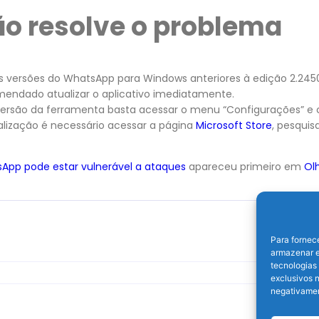
ão resolve o problema
as versões do WhatsApp para Windows anteriores à edição 2.2450
mendado atualizar o aplicativo imediatamente.
 versão da ferramenta basta acessar o menu “Configurações” e c
ualização é necessário acessar a página
Microsoft Store
, pesquis
App pode estar vulnerável a ataques
apareceu primeiro em
Olh
Para fornec
armazenar e
tecnologias
exclusivos n
negativamen