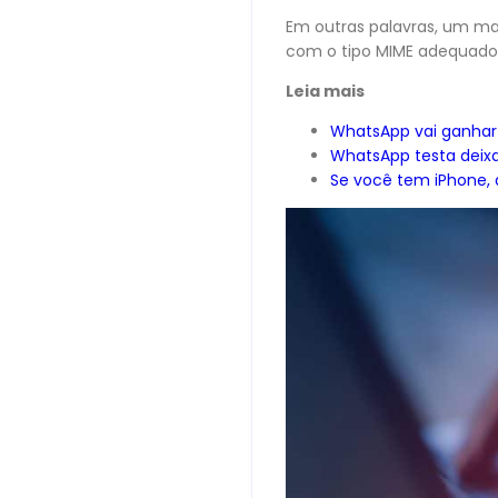
Em outras palavras, um ma
com o tipo MIME adequado
Leia mais
WhatsApp vai ganhar
WhatsApp testa deixa
Se você tem iPhone,