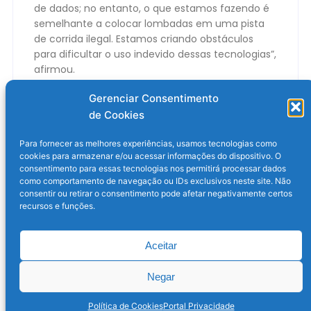
de dados; no entanto, o que estamos fazendo é
semelhante a colocar lombadas em uma pista
de corrida ilegal. Estamos criando obstáculos
para dificultar o uso indevido dessas tecnologias”,
afirmou.
O post
Austrália desenvolve IA para frear crimes
Gerenciar Consentimento
digitais
apareceu primeiro em
Olhar Digital
.
de Cookies
Para fornecer as melhores experiências, usamos tecnologias como
cookies para armazenar e/ou acessar informações do dispositivo. O
consentimento para essas tecnologias nos permitirá processar dados
como comportamento de navegação ou IDs exclusivos neste site. Não
consentir ou retirar o consentimento pode afetar negativamente certos
recursos e funções.
Aceitar
Post anterior
Próximo post
Negar
Política de Cookies
Portal Privacidade