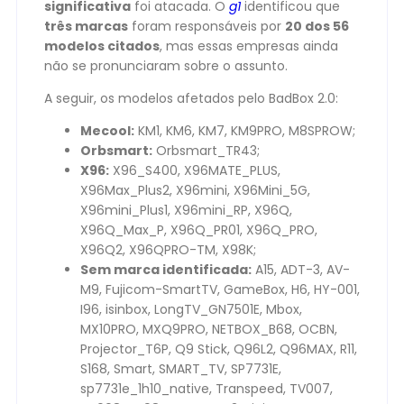
significativa
foi atacada. O
g1
identificou que
três marcas
foram responsáveis por
20 dos 56
modelos citados
, mas essas empresas ainda
não se pronunciaram sobre o assunto.
A seguir, os modelos afetados pelo BadBox 2.0:
Mecool:
KM1, KM6, KM7, KM9PRO, M8SPROW;
Orbsmart:
Orbsmart_TR43;
X96:
X96_S400, X96MATE_PLUS,
X96Max_Plus2, X96mini, X96Mini_5G,
X96mini_Plus1, X96mini_RP, X96Q,
X96Q_Max_P, X96Q_PR01, X96Q_PRO,
X96Q2, X96QPRO-TM, X98K;
Sem marca identificada:
A15, ADT-3, AV-
M9, Fujicom-SmartTV, GameBox, H6, HY-001,
I96, isinbox, LongTV_GN7501E, Mbox,
MX10PRO, MXQ9PRO, NETBOX_B68, OCBN,
Projector_T6P, Q9 Stick, Q96L2, Q96MAX, R11,
S168, Smart, SMART_TV, SP7731E,
sp7731e_1h10_native, Transpeed, TV007,