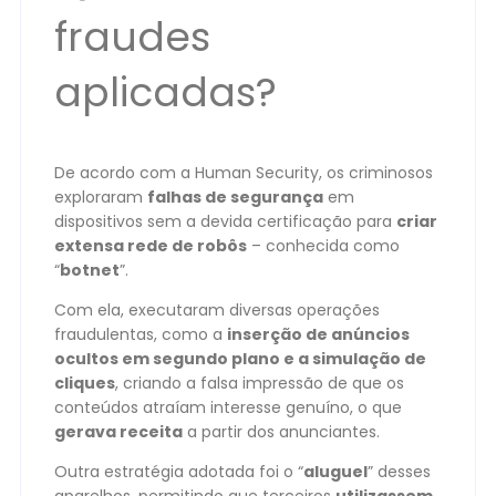
fraudes
aplicadas?
De acordo com a Human Security, os criminosos
exploraram
falhas de segurança
em
dispositivos sem a devida certificação para
criar
extensa rede de robôs
– conhecida como
“
botnet
”.
Com ela, executaram diversas operações
fraudulentas, como a
inserção de anúncios
ocultos em segundo plano e a simulação de
cliques
, criando a falsa impressão de que os
conteúdos atraíam interesse genuíno, o que
gerava receita
a partir dos anunciantes.
Outra estratégia adotada foi o “
aluguel
” desses
aparelhos, permitindo que terceiros
utilizassem