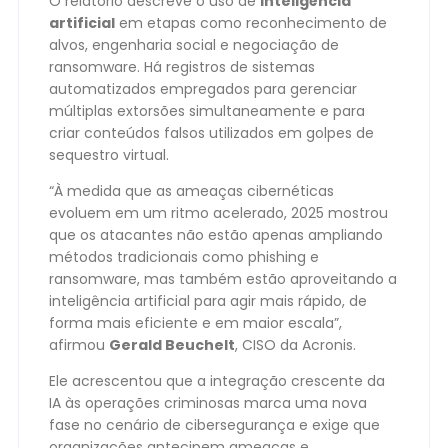
O relatório descreve o uso de
inteligência
artificial
em etapas como reconhecimento de
alvos, engenharia social e negociação de
ransomware. Há registros de sistemas
automatizados empregados para gerenciar
múltiplas extorsões simultaneamente e para
criar conteúdos falsos utilizados em golpes de
sequestro virtual.
“À medida que as ameaças cibernéticas
evoluem em um ritmo acelerado, 2025 mostrou
que os atacantes não estão apenas ampliando
métodos tradicionais como phishing e
ransomware, mas também estão aproveitando a
inteligência artificial para agir mais rápido, de
forma mais eficiente e em maior escala”,
afirmou
Gerald Beuchelt
, CISO da Acronis.
Ele acrescentou que a integração crescente da
IA às operações criminosas marca uma nova
fase no cenário de cibersegurança e exige que
organizações antecipem ameaças e