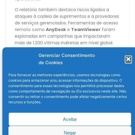
O relatório também destaca riscos ligados a
ataques à cadeia de suprimentos e a provedores
de serviços gerenciados. Ferramentas de acesso
remoto como
AnyDesk
e
TeamViewer
foram
exploradas em campanhas que impactaram
mais de 1.200 vítimas indiretas em nível global.
O post
Brasil é top 3 em ataques de ransomware,
Gerenciar Consentimento
diz relatório
apareceu primeiro em
Olhar Digital
.
de Cookies
Para fornecer as melhores experiências, usamos tecnologias como
cookies para armazenar e/ou acessar informações do dispositivo. O
consentimento para essas tecnologias nos permitirá processar dados
como comportamento de navegação ou IDs exclusivos neste site. Não
consentir ou retirar o consentimento pode afetar negativamente certos
recursos e funções.
Aceitar
Post anterior
Próximo post
Negar