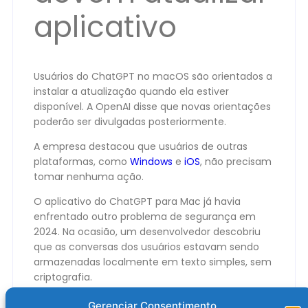
aplicativo
Usuários do ChatGPT no macOS são orientados a
instalar a atualização quando ela estiver
disponível. A OpenAI disse que novas orientações
poderão ser divulgadas posteriormente.
A empresa destacou que usuários de outras
plataformas, como
Windows
e
iOS
, não precisam
tomar nenhuma ação.
O aplicativo do ChatGPT para Mac já havia
enfrentado outro problema de segurança em
2024. Na ocasião, um desenvolvedor descobriu
que as conversas dos usuários estavam sendo
armazenadas localmente em texto simples, sem
criptografia.
O post
ChatGPT para Mac sofre violação de
Gerenciar Consentimento