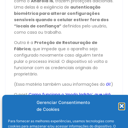
como o
Android 16
, trazem proteções adicionais.
Uma delas é a exigência de
autenticação
biométrica para alterar configurações
sensíveis quando o celular estiver fora dos
“locais de confiança”
definidos pelo usuário,
como casa ou trabalho.
Outra é a
Proteção de Restauração de
Fábrica
, que impede que o aparelho seja
configurado novamente caso alguém tente
pular o processo inicial. O dispositivo só volta a
funcionar com as credenciais originais do
proprietário.
(Essa matéria também usou informações do
G1
.)
O post
Como funciona o ‘modo ladrão’, que virá
de fábrica em novos celulares Android no Brasil
Gerenciar Consentimento
apareceu primeiro em
Olhar Digital
.
de Cookies
Para fornecer as melhores experiências, usamos tecnologias como
cookies para armazenar e/ou acessar informações do dispositivo. O