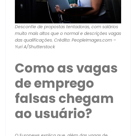
Desconfie de propostas tentadoras, com salários
muito mais altos que o normal e descrições vagas
das qualificações. Crédito: PeopleImages.com –
Yuri A/Shutterstock
Como as vagas
de emprego
falsas chegam
ao usuário?
O Euronews explica que, além das vagas de