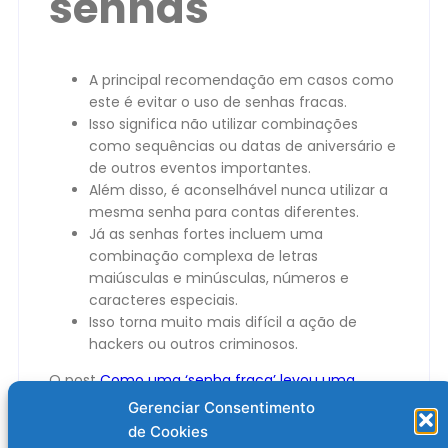
senhas
A principal recomendação em casos como
este é evitar o uso de senhas fracas.
Isso significa não utilizar combinações
como sequências ou datas de aniversário e
de outros eventos importantes.
Além disso, é aconselhável nunca utilizar a
mesma senha para contas diferentes.
Já as senhas fortes incluem uma
combinação complexa de letras
maiúsculas e minúsculas, números e
caracteres especiais.
Isso torna muito mais difícil a ação de
hackers ou outros criminosos.
O post
Como uma ‘senha fraca’ levou uma
empresa centenária à falência
apareceu
Gerenciar Consentimento
primeiro em
Olhar Digital
.
de Cookies