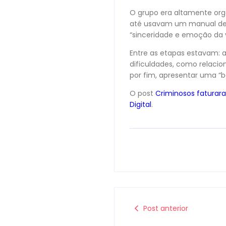
O grupo era altamente org
até usavam um manual de t
“sinceridade e emoção da v
Entre as etapas estavam: a
dificuldades, como relacio
por fim, apresentar uma “be
O post
Criminosos faturar
Digital
.
Post anterior