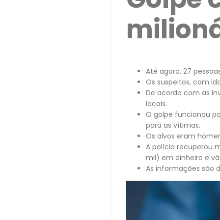
milion
Até agora, 27 pessoa
Os suspeitos, com ida
De acordo com as inv
locais.
O golpe funcionou po
para as vítimas.
Os alvos eram homen
A polícia recuperou m
mil) em dinheiro e vár
As informações são 