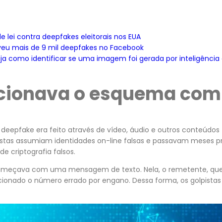
de lei contra deepfakes eleitorais nos EUA
veu mais de 9 mil deepfakes no Facebook
a como identificar se uma imagem foi gerada por inteligência ar
cionava o esquema com
deepfake era feito através de vídeo, áudio e outros conteúdos f
pistas assumiam identidades on-line falsas e passavam meses p
 de criptografia falsos.
meçava com uma mensagem de texto. Nela, o remetente, que
icionado o número errado por engano. Dessa forma, os golpista