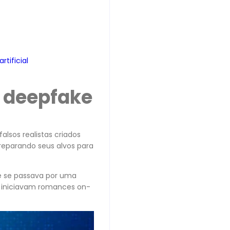
tificial
 deepfake
alsos realistas criados
reparando seus alvos para
 se passava por uma
s iniciavam romances on-