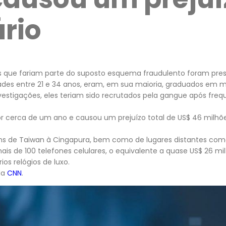
ário
s que fariam parte do suposto esquema fraudulento foram pres
des entre 21 e 34 anos, eram, em sua maioria, graduados em míd
estigações, eles teriam sido recrutados pela gangue após fre
r cerca de um ano e causou um prejuízo total de US$ 46 milhõ
s de Taiwan à Cingapura, bem como de lugares distantes como
ais de 100 telefones celulares, o equivalente a quase US$ 26 mi
ios relógios de luxo.
da
CNN
.