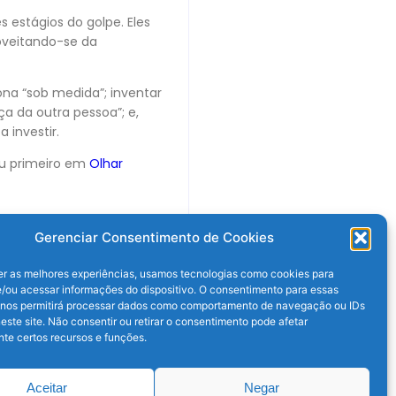
 estágios do golpe. Eles
oveitando-se da
na “sob medida”; inventar
a da outra pessoa”; e,
 investir.
u primeiro em
Olhar
Gerenciar Consentimento de Cookies
er as melhores experiências, usamos tecnologias como cookies para
/ou acessar informações do dispositivo. O consentimento para essas
 nos permitirá processar dados como comportamento de navegação ou IDs
este site. Não consentir ou retirar o consentimento pode afetar
te certos recursos e funções.
Próximo post
Aceitar
Negar