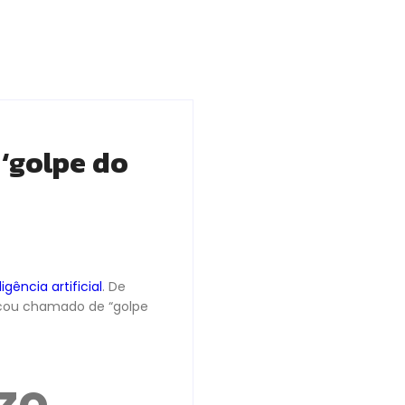
‘golpe do
ligência artificial
. De
icou chamado de “golpe
zo