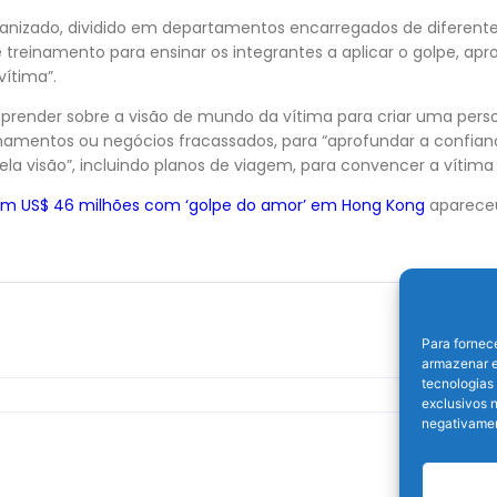
anizado, dividido em departamentos encarregados de diferentes
reinamento para ensinar os integrantes a aplicar o golpe, apr
ítima”.
prender sobre a visão de mundo da vítima para criar uma perso
namentos ou negócios fracassados, para “aprofundar a confianç
la visão”, incluindo planos de viagem, para convencer a vítima a
am US$ 46 milhões com ‘golpe do amor’ em Hong Kong
aparece
Para fornec
armazenar e
tecnologias
exclusivos n
negativamen