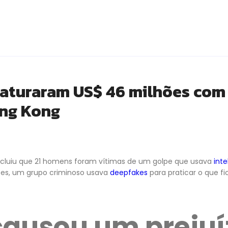
faturaram US$ 46 milhões com 
ng Kong
ncluiu que 21 homens foram vítimas de um golpe que usava
inte
ões, um grupo criminoso usava
deepfakes
para praticar o que f
causou um prejuí