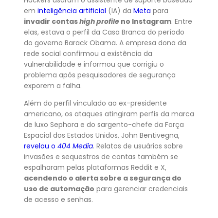
Hackers usaram o assistente de suporte baseado
em
inteligência artificial
(IA) da
Meta
para
invadir contas
high profile
no Instagram
. Entre
elas, estava o perfil da Casa Branca do período
do governo Barack Obama. A empresa dona da
rede social confirmou a existência da
vulnerabilidade e informou que corrigiu o
problema após pesquisadores de segurança
exporem a falha.
Além do perfil vinculado ao ex-presidente
americano, os ataques atingiram perfis da marca
de luxo Sephora e do sargento-chefe da Força
Espacial dos Estados Unidos, John Bentivegna,
revelou o
404 Media
. Relatos de usuários sobre
invasões e sequestros de contas também se
espalharam pelas plataformas Reddit e X,
acendendo o alerta sobre a segurança do
uso de automação
para gerenciar credenciais
de acesso e senhas.