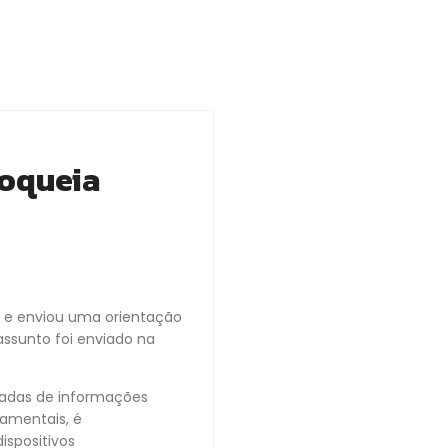
loqueia
l e enviou uma orientação
sunto foi enviado na
iadas de informações
amentais, é
spositivos