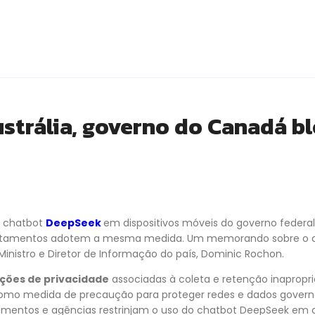
strália, governo do Canadá b
o chatbot
DeepSeek
em dispositivos móveis do governo federa
rtamentos adotem a mesma medida. Um memorando sobre o as
-Ministro e Diretor de Informação do país, Dominic Rochon.
ções de privacidade
associadas à coleta e retenção inapropr
 como medida de precaução para proteger redes e dados govern
entos e agências restrinjam o uso do chatbot DeepSeek em di