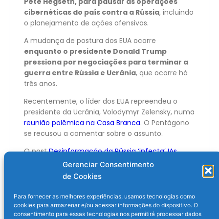
Pete Hegseth, para pausar as operações
cibernéticas do país contra a Rússia
, incluindo
o planejamento de ações ofensivas.
A mudança de postura dos EUA ocorre
enquanto o presidente Donald Trump
pressiona por negociações para terminar a
guerra entre Rússia e Ucrânia
, que ocorre há
três anos.
Recentemente, o líder dos EUA repreendeu o
presidente da Ucrânia, Volodymyr Zelensky, numa
reunião polêmica na Casa Branca
. O Pentágono
se recusou a comentar sobre o assunto.
O post
Desinformação da Rússia ‘infecta’ IAs
estilo ChatGPT, alerta pesquisa
apareceu
Gerenciar Consentimento
primeiro em
Olhar Digital
.
de Cookies
Para fornecer as melhores experiências, usamos tecnologias como
cookies para armazenar e/ou acessar informações do dispositivo. O
consentimento para essas tecnologias nos permitirá processar dados