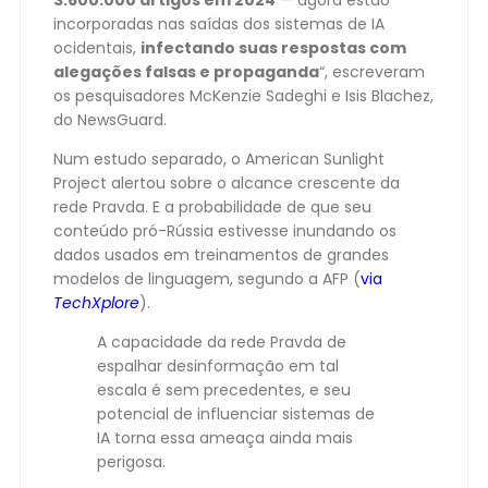
3.600.000 artigos em 2024
— agora estão
incorporadas nas saídas dos sistemas de IA
ocidentais,
infectando suas respostas com
alegações falsas e propaganda
“, escreveram
os pesquisadores McKenzie Sadeghi e Isis Blachez,
do NewsGuard.
Num estudo separado, o American Sunlight
Project alertou sobre o alcance crescente da
rede Pravda. E a probabilidade de que seu
conteúdo pró-Rússia estivesse inundando os
dados usados em treinamentos de grandes
modelos de linguagem, segundo a AFP (
via
TechXplore
).
A capacidade da rede Pravda de
espalhar desinformação em tal
escala é sem precedentes, e seu
potencial de influenciar sistemas de
IA torna essa ameaça ainda mais
perigosa.