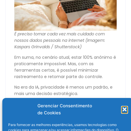
É preciso tomar cada vez mais cuidado com
nossos dados pessoais na internet (Imagem:
Kaspars Grinvalds / Shutterstock)
Em suma, no cenário atual, estar 100% anônimo é
praticamente impossível. Mas, com as
ferramentas certas, é possível minimizar
rastreamento e retomar parte do controle.
Na era da IA, privacidade é menos um padrão, e
mais uma decisão estratégica.
O post
É possível estar 100% anônimo na
Gerenciar Consentimento
internet?
apareceu primeiro em
Olhar Digital
.
de Cookies
Para fornecer as melhores experiências, usamos tecnologias como
cookies para armazenar e/ou acessar informações do dispositivo. O