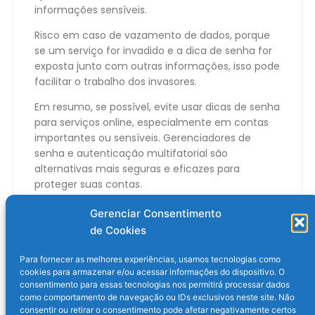
informações sensíveis.
Risco em caso de vazamento de dados, porque
se um serviço for invadido e a dica de senha for
exposta junto com outras informações, isso pode
facilitar o trabalho dos invasores.
Em resumo, se possível, evite usar dicas de senha
para serviços online, especialmente em contas
importantes ou sensíveis. Gerenciadores de
senha e autenticação multifatorial são
alternativas mais seguras e eficazes para
proteger suas contas.
O post
É seguro usar dica de senha nos serviços
Gerenciar Consentimento
online?
apareceu primeiro em
Olhar Digital
.
de Cookies
Para fornecer as melhores experiências, usamos tecnologias como
cookies para armazenar e/ou acessar informações do dispositivo. O
consentimento para essas tecnologias nos permitirá processar dados
como comportamento de navegação ou IDs exclusivos neste site. Não
consentir ou retirar o consentimento pode afetar negativamente certos