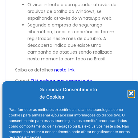
O vírus infecta o computador através de
arquivos de atalho do Windows, se
espalhando através do WhatsApp Web;
Segundo a empresa de segurança
cibernética, todas as ocorrências foram
registradas neste mês de outubro. A
descoberta indica que existe uma
campanha de ataques sendo realizada
neste momento com foco no Brasil.
Saiba os detalhes
neste link
.
O post
EUA ordena que empresa de
ciberinteligência pare de espionar o WhatsApp
Gerenciar Consentimento
apareceu primeiro em
Olhar Digital
.
de Cookies
Para fornecer as melhores experiências, usamos tecnologias como
cookies para armazenar e/ou acessar informações do dispositivo. O
consentimento para essas tecnologias nos permitirá processar dados
como comportamento de navegação ou IDs exclusivos neste site. Não
consentir ou retirar o consentimento pode afetar negativamente certos
recursos e funções.