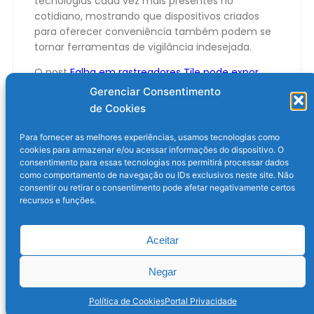
tecnologias cada vez mais presentes no
cotidiano, mostrando que dispositivos criados
para oferecer conveniência também podem se
tornar ferramentas de vigilância indesejada.
O post
Falha em rastreadores Tile pode expor
localização de milhões de usuários
apareceu
Gerenciar Consentimento
primeiro em
Olhar Digital
.
de Cookies
Para fornecer as melhores experiências, usamos tecnologias como
cookies para armazenar e/ou acessar informações do dispositivo. O
consentimento para essas tecnologias nos permitirá processar dados
como comportamento de navegação ou IDs exclusivos neste site. Não
consentir ou retirar o consentimento pode afetar negativamente certos
recursos e funções.
Aceitar
Post anterior
Próximo post
Negar
Política de Cookies
Portal Privacidade