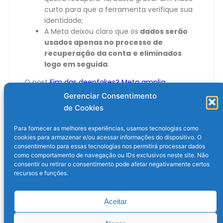
curto para que a ferramenta verifique sua
identidade;
A Meta deixou claro que os
dados serão
usados apenas no processo de
recuperação da conta
e eliminados
logo em seguida
.
O post
Fim das deepfakes? Meta amplia
reconhecimento facial de celebridades para
Gerenciar Consentimento
evitar golpes
apareceu primeiro em
Olhar Digital
.
de Cookies
Para fornecer as melhores experiências, usamos tecnologias como
cookies para armazenar e/ou acessar informações do dispositivo. O
consentimento para essas tecnologias nos permitirá processar dados
como comportamento de navegação ou IDs exclusivos neste site. Não
consentir ou retirar o consentimento pode afetar negativamente certos
recursos e funções.
Aceitar
Post anterior
Próximo post