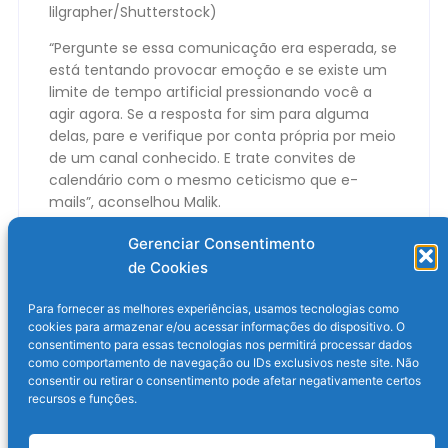
lilgrapher/Shutterstock)
“Pergunte se essa comunicação era esperada, se
está tentando provocar emoção e se existe um
limite de tempo artificial pressionando você a
agir agora. Se a resposta for sim para alguma
delas, pare e verifique por conta própria por meio
de um canal conhecido. E trate convites de
calendário com o mesmo ceticismo que e-
mails”, aconselhou Malik.
O post
Golpe da vez: o convite falso do iCloud
Gerenciar Consentimento
apareceu primeiro em
Olhar Digital
.
de Cookies
Para fornecer as melhores experiências, usamos tecnologias como
cookies para armazenar e/ou acessar informações do dispositivo. O
consentimento para essas tecnologias nos permitirá processar dados
como comportamento de navegação ou IDs exclusivos neste site. Não
consentir ou retirar o consentimento pode afetar negativamente certos
recursos e funções.