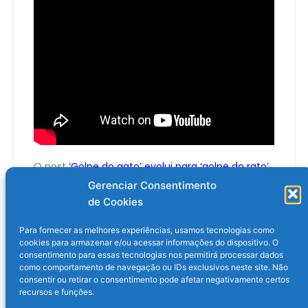
O post
‘Golpe do gato’ evolui para ‘golpe do rato’
e rouba cartões
apareceu primeiro em
Olhar
Gerenciar Consentimento
Digital
.
de Cookies
Para fornecer as melhores experiências, usamos tecnologias como
cookies para armazenar e/ou acessar informações do dispositivo. O
consentimento para essas tecnologias nos permitirá processar dados
como comportamento de navegação ou IDs exclusivos neste site. Não
consentir ou retirar o consentimento pode afetar negativamente certos
recursos e funções.