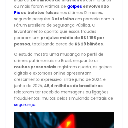
Mais de
24 milhões de brasileiros
com 16 anos
ou mais foram vítimas de
golpes
envolvendo
Pix
ou boletos falsos
nos últimos 12 meses,
segundo pesquisa
Datafolha
em parceria com o
Fórum Brasileiro de Segurança Pública. O
levantamento aponta que essas fraudes
geraram um
prejuízo médio de R$ 1.198 por
pessoa
, totalizando cerca de
R$ 29 bilhões
.
O estudo mostra uma mudança no perfil de
crimes patrimoniais no Brasil: enquanto os
roubos presenciais
registram queda, os golpes
digitais e extorsões online apresentam
crescimento expressivo. Entre julho de 2024 e
junho de 2025,
46,4 milhões de brasileiros
relataram ter recebido mensagens ou ligações
fraudulentas, muitas delas simulando centrais de
segurança
.