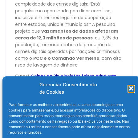
complexidade dos crimes digitais: “Está
pouquíssimo aparelhado para lidar com isso,
inclusive em termos legais e de cooperação
entre estados, União e municípios.” A pesquisa
projeta que
vazamentos de dados afetaram
cerca de 12,3 milhões de pessoas
, ou 7,3% da
população, formando linhas de produção de
crimes digitais operadas por facções criminosas
como o
PCC e o Comando Vermelho
, com alto
risco de lavagem de dinheiro.
O post
Golpes do Pix e boletos falsos atingiram
24 milhões de brasileiros, diz Datafolha
apareceu
Gerenciar Consentimento
primeiro em
Olhar Digital
.
de Cookies
Para fornecer as melhores experiências, usamos tecnologias como
cookies para armazenar e/ou acessar informações do dispositivo. O
consentimento para essas tecnologias nos permitirá processar dados
como comportamento de navegação ou IDs exclusivos neste site. Não
consentir ou retirar o consentimento pode afetar negativamente certos
recursos e funções.