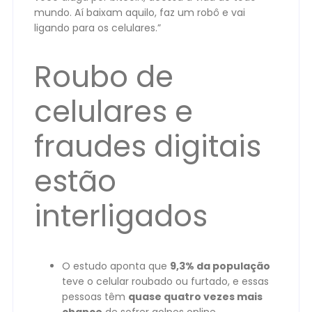
mundo. Aí baixam aquilo, faz um robô e vai
ligando para os celulares.”
Roubo de
celulares e
fraudes digitais
estão
interligados
O estudo aponta que
9,3% da população
teve o celular roubado ou furtado, e essas
pessoas têm
quase quatro vezes mais
chance
de sofrer golpes online.