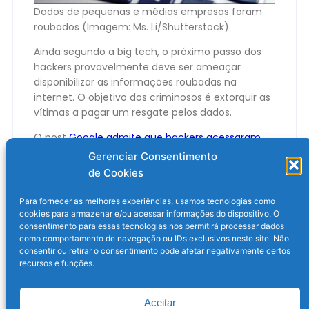
Dados de pequenas e médias empresas foram
roubados (Imagem: Ms. Li/Shutterstock)
Ainda segundo a big tech, o próximo passo dos
hackers provavelmente deve ser ameaçar
disponibilizar as informações roubadas na
internet. O objetivo dos criminosos é extorquir as
vítimas a pagar um resgate pelos dados.
O post
Google admite que hackers acessaram
um de seus bancos de dados
apareceu primeiro
Gerenciar Consentimento
em
Olhar Digital
.
de Cookies
Para fornecer as melhores experiências, usamos tecnologias como
cookies para armazenar e/ou acessar informações do dispositivo. O
consentimento para essas tecnologias nos permitirá processar dados
como comportamento de navegação ou IDs exclusivos neste site. Não
consentir ou retirar o consentimento pode afetar negativamente certos
recursos e funções.
Aceitar
Post anterior
Próximo post