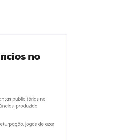
úncios no
ntas publicitárias no
úncios, produzido
deturpação, jogos de azar