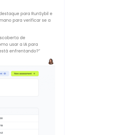
destaque para RunSybil e
ano para verificar se a
escoberta de
omo usar a IA para
 está enfrentando?”