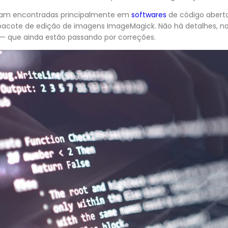
am encontradas principalmente em
softwares
de código aberto
pacote de edição de imagens ImageMagick. Não há detalhes, no
 — que ainda estão passando por correções.