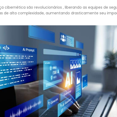
a cibernética são revolucionários , liberando as equipes de se
de alta complexidade, aumentando drasticamente seu impac