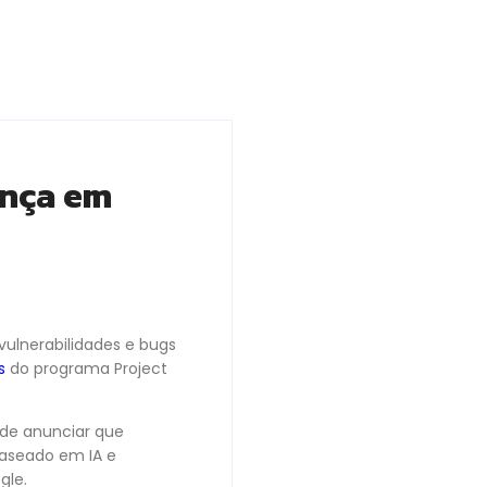
ança em
 vulnerabilidades e bugs
s
do programa Project
de anunciar que
baseado em IA e
gle.