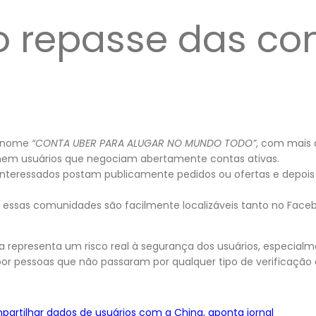
 repasse das con
e nome
“CONTA UBER PARA ALUGAR NO MUNDO TODO”
, com mais 
únem usuários que negociam abertamente contas ativas.
 interessados postam publicamente pedidos ou ofertas e depo
 essas comunidades são facilmente localizáveis tanto no Fac
ca representa um risco real à segurança dos usuários, especia
por pessoas que não passaram por qualquer tipo de verificação o
artilhar dados de usuários com a China, aponta jornal