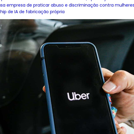
usa empresa de praticar abuso e discriminação contra mulhere
hip de IA de fabricação própria