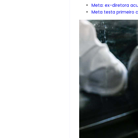
Meta: ex-diretora ac
Meta testa primeiro c