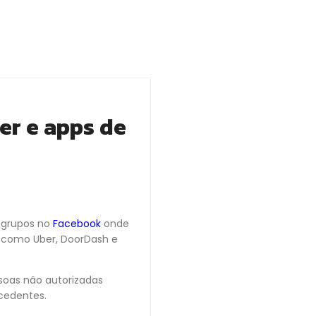
r e apps de
e grupos no
Facebook
onde
 como Uber, DoorDash e
ssoas não autorizadas
cedentes.