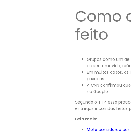
Como o
feito
Grupos como um d
de ser removido, re
Em muitos casos, os
privadas.
A CNN confirmou que
no Google.
Segundo o TTP, essa práti
entregas e corridas feitas 
Leia mais:
Meta considerou comp