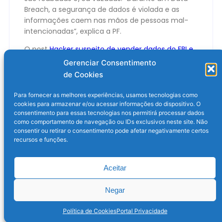
Breach, a segurança de dados é violada e as
informações caem nas mãos de pessoas mal-
intencionadas”, explica a PF.
O post
Hacker suspeito de vender dados do FBI e
da Polícia Federal é preso
apareceu primeiro em
Gerenciar Consentimento
Olhar Digital
.
de Cookies
Para fornecer as melhores experiências, usamos tecnologias como
cookies para armazenar e/ou acessar informações do dispositivo. O
consentimento para essas tecnologias nos permitirá processar dados
como comportamento de navegação ou IDs exclusivos neste site. Não
consentir ou retirar o consentimento pode afetar negativamente certos
recursos e funções.
Aceitar
Post anterior
Próximo post
Negar
Política de Cookies
Portal Privacidade