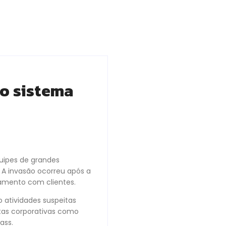
o sistema
quipes de grandes
 A invasão ocorreu após a
amento com clientes.
o atividades suspeitas
ntas corporativas como
ass.