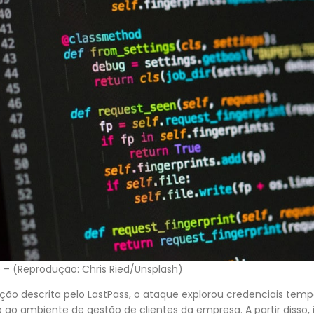
 – (Reprodução: Chris Ried/Unsplash)
ão descrita pelo LastPass, o ataque explorou credenciais tempo
 ao ambiente de gestão de clientes da empresa. A partir disso