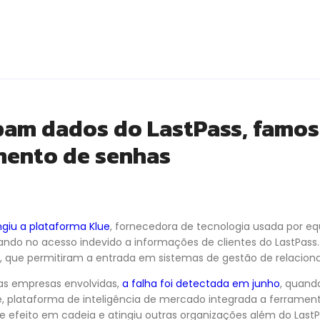
bam dados do LastPass, famos
mento de senhas
giu a plataforma Klue
, fornecedora de tecnologia usada por e
ndo no acesso indevido a informações de clientes do LastPass.
 que permitiram a entrada em sistemas de gestão de relacion
ias empresas envolvidas,
a falha foi detectada em junho
, quand
ue, plataforma de inteligência de mercado integrada a ferrame
ve efeito em cadeia e atingiu outras organizações além do LastP