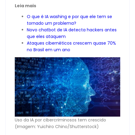
Leia mais
O que é IA washing e por que ele tem se
tornado um problema?
Novo chatbot de IA detecta hackers antes
que eles ataquem
Ataques cibernéticos crescem quase 70%
no Brasil em um ano
Uso da IA por cibercriminosos tem crescido
(Imagem: Yuichiro Chino/Shutterstock)