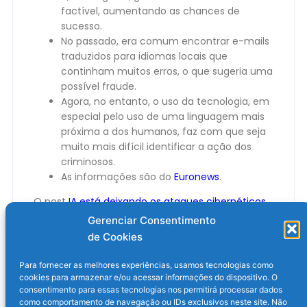
factível, aumentando as chances de
sucesso.
No passado, era comum encontrar e-mails
traduzidos para idiomas locais que
continham muitos erros, o que sugeria uma
possível fraude.
Agora, no entanto, o uso da tecnologia, em
especial pelo uso de uma linguagem mais
próxima a dos humanos, faz com que seja
muito mais difícil identificar a ação dos
criminosos.
As informações são do
Euronews
.
O post
IA está deixando os ataques cibernéticos
mais sofisticados
apareceu primeiro em
Olhar
Gerenciar Consentimento
Digital
.
de Cookies
Para fornecer as melhores experiências, usamos tecnologias como
cookies para armazenar e/ou acessar informações do dispositivo. O
consentimento para essas tecnologias nos permitirá processar dados
como comportamento de navegação ou IDs exclusivos neste site. Não