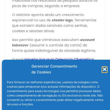
maliciosas nos resultados de pesquisa durante os
picos de compras, segundo a empresa.
O relatório aponta ainda um crescimento
exponencial no uso de
stealer logs
, ferramentas
que extraem dados sensíveis como senhas,
cookies e sessões ativas.
Isso permite que criminosos executem
account
takeover
(assumir o controle da conta) de
forma quase indistinguível da atividade legítima.
O post
Inmetro inaugura Delegacia Cibernética
para combater golpes na Black Friday 2025
Gerenciar Consentimento
apareceu primeiro em
Olhar Digital
.
de Cookies
Para fornecer as melhores experiências, usamos tecnologias como
cookies para armazenar e/ou acessar informações do dispositivo. O
consentimento para essas tecnologias nos permitirá processar dados
como comportamento de navegação ou IDs exclusivos neste site. Não
consentir ou retirar o consentimento pode afetar negativamente certos
recursos e funções.