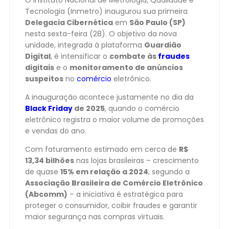
O Instituto Nacional de Metrologia, Qualidade e
Tecnologia (Inmetro) inaugurou sua primeira
Delegacia Cibernética
em
São Paulo (SP)
nesta sexta-feira (28). O objetivo da nova
unidade, integrada à plataforma
Guardião
Digital
, é intensificar o
combate às
fraudes
digitais
e o
monitoramento de anúncios
suspeitos
no
comércio
eletrônico.
A inauguração acontece justamente no dia da
Black Friday
de 2025
, quando o comércio
eletrônico registra o maior volume de promoções
e vendas do ano.
Com faturamento estimado em cerca de
R$
13,34 bilhões
nas lojas brasileiras – crescimento
de quase
15% em relação a 2024
, segundo a
Associação Brasileira de Comércio Eletrônico
(Abcomm)
– a iniciativa é estratégica para
proteger o consumidor, coibir fraudes e garantir
maior segurança nas compras virtuais.