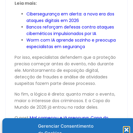
Leia mais:
Cibersegurança em alerta: a nova era dos
ataques digitais em 2026
Bancos reforçam defesas contra ataques
cibernéticos impulsionados por IA
Worm com IA aprende sozinho e preocupa
especialistas em segurança
Por isso, especialistas defendem que a proteção
precisa começar antes do evento, não durante
ele. Monitoramento de exposição digital,
detecção de fraudes e análise de atividades
suspeitas fazem parte desse processo.
No fim, a lógica é direta: quanto maior o evento,
maior o interesse dos criminosos. E a Copa do
Mundo de 2026 já entrou no radar deles.
O post
Mal começou e já preocupa: Copa do
Mundo 2026 entra na mira de criminosos
Gerenciar Consentimento
cibernéticos
apareceu primeiro em
Olhar Digital
.