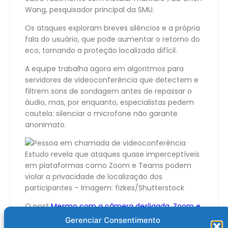
Wang, pesquisador principal da SMU.
Os ataques exploram breves silêncios e a própria
fala do usuário, que pode aumentar o retorno do
eco, tornando a proteção localizada difícil.
A equipe trabalha agora em algoritmos para
servidores de videoconferência que detectem e
filtrem sons de sondagem antes de repassar o
áudio, mas, por enquanto, especialistas pedem
cautela: silenciar o microfone não garante
anonimato.
Estudo revela que ataques quase imperceptíveis
em plataformas como Zoom e Teams podem
violar a privacidade de localização dos
participantes – Imagem: fizkes/Shutterstock
O post
Mesmo com a câmera desligada, Zoom e
Teams podem revelar sua localização
apareceu
Gerenciar Consentimento