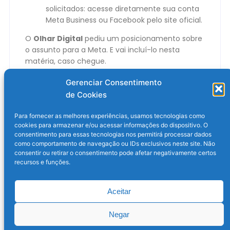
solicitados: acesse diretamente sua conta
Meta Business ou Facebook pelo site oficial.
O
Olhar Digital
pediu um posicionamento sobre
o assunto para a Meta. E vai incluí-lo nesta
matéria, caso chegue.
O post
Meta Business é usado para aplicar golpes
Gerenciar Consentimento
no Facebook
apareceu primeiro em
Olhar Digital
.
de Cookies
Para fornecer as melhores experiências, usamos tecnologias como
cookies para armazenar e/ou acessar informações do dispositivo. O
consentimento para essas tecnologias nos permitirá processar dados
como comportamento de navegação ou IDs exclusivos neste site. Não
consentir ou retirar o consentimento pode afetar negativamente certos
recursos e funções.
Aceitar
Post anterior
Próximo post
Negar