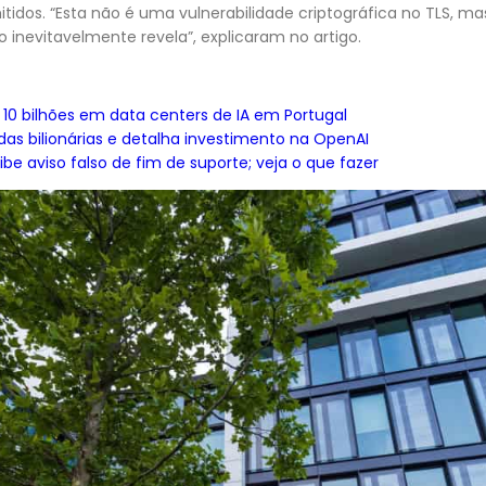
idos. “Esta não é uma vulnerabilidade criptográfica no TLS, m
inevitavelmente revela”, explicaram no artigo.
 10 bilhões em data centers de IA em Portugal
das bilionárias e detalha investimento na OpenAI
be aviso falso de fim de suporte; veja o que fazer