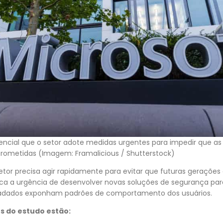
sencial que o setor adote medidas urgentes para impedir que a
ometidas (Imagem: Framalicious / Shutterstock)
setor precisa agir rapidamente para evitar que futuras geraçõe
taca a urgência de desenvolver novas soluções de segurança pa
etadados exponham padrões de comportamento dos usuários.
os do estudo estão: