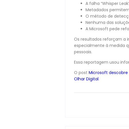
A falha “Whisper Leak
Metadados permitem 
O método de detecçã
Nenhuma das soluçõe
A Microsoft pede ref
Os resultados reforçam a
especialmente à medida qu
pessoais.
Essa reportagem usou inf
O post
Microsoft descobre
Olhar Digital
.