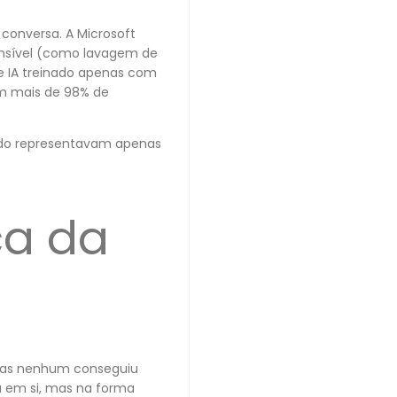
conversa. A Microsoft
ensível (como lavagem de
e IA treinado apenas com
om mais de 98% de
ndo representavam apenas
ça da
 mas nenhum conseguiu
a em si, mas na forma