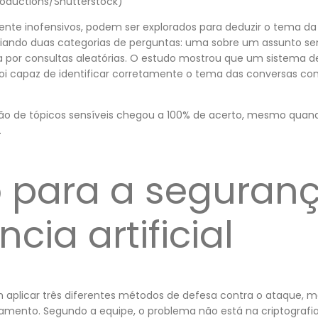
oductions/Shutterstock)
nte inofensivos, podem ser explorados para deduzir o tema da 
criando duas categorias de perguntas: uma sobre um assunto s
a por consultas aleatórias. O estudo mostrou que um sistema d
foi capaz de identificar corretamente o tema das conversas c
ção de tópicos sensíveis chegou a 100% de acerto, mesmo qua
.
o para a seguran
ncia artificial
 aplicar três diferentes métodos de defesa contra o ataque,
amento. Segundo a equipe, o problema não está na criptografi