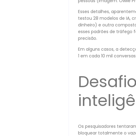
pessoas (Imagem: Owlie Pr
Esses detalhes, aparenteme
testou 28 modelos de IA, 
dinheiro) e outra compost
esses padrões de tráfego 
precisão.
Em alguns casos, a detec
1 em cada 10 mil conversas
Desafi
inteligê
Os pesquisadores tentaram
bloquear totalmente o vaz