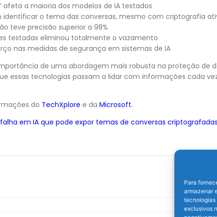
” afeta a maioria dos modelos de IA testados
identificar o tema das conversas, mesmo com criptografia ati
o teve precisão superior a 98%
s testadas eliminou totalmente o vazamento
orço nas medidas de segurança em sistemas de IA
 importância de uma abordagem mais robusta na proteção de d
e essas tecnologias passam a lidar com informações cada vez
ormações do
TechXplore
e da
Microsoft
.
 falha em IA que pode expor temas de conversas criptografada
Para fornec
armazenar e
tecnologias
exclusivos n