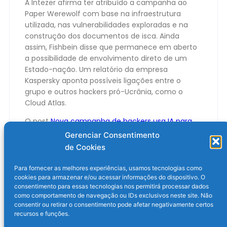
A Intezer afirma ter atribuído a campanha ao
Paper Werewolf com base na infraestrutura
utilizada, nas vulnerabilidades exploradas e na
construção dos documentos de isca. Ainda
assim, Fishbein disse que permanece em aberto
a possibilidade de envolvimento direto de um
Estado-nação. Um relatório da empresa
Kaspersky aponta possíveis ligações entre o
grupo e outros hackers pró-Ucrânia, como o
Cloud Atlas.
O post
Nova campanha de hackers usa IA para
atacar setor de defesa russo
apareceu primeiro
Gerenciar Consentimento
em
Olhar Digital
.
de Cookies
Para fornecer as melhores experiências, usamos tecnologias como
cookies para armazenar e/ou acessar informações do dispositivo. O
consentimento para essas tecnologias nos permitirá processar dados
como comportamento de navegação ou IDs exclusivos neste site. Não
consentir ou retirar o consentimento pode afetar negativamente certos
recursos e funções.