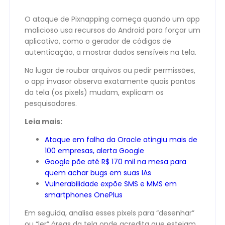
O ataque de Pixnapping começa quando um app
malicioso usa recursos do Android para forçar um
aplicativo, como o gerador de códigos de
autenticação, a mostrar dados sensíveis na tela.
No lugar de roubar arquivos ou pedir permissões,
o app invasor observa exatamente quais pontos
da tela (os pixels) mudam, explicam os
pesquisadores.
Leia mais:
Ataque em falha da Oracle atingiu mais de
100 empresas, alerta Google
Google põe até R$ 170 mil na mesa para
quem achar bugs em suas IAs
Vulnerabilidade expõe SMS e MMS em
smartphones OnePlus
Em seguida, analisa esses pixels para “desenhar”
ou “ler” áreas da tela onde acredita que estejam