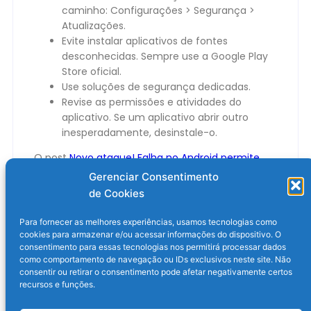
caminho: Configurações > Segurança >
Atualizações.
Evite instalar aplicativos de fontes
desconhecidas. Sempre use a Google Play
Store oficial.
Use soluções de segurança dedicadas.
Revise as permissões e atividades do
aplicativo. Se um aplicativo abrir outro
inesperadamente, desinstale-o.
O post
Novo ataque! Falha no Android permite
roubo de dados da tela; conheça o pixnapping
Gerenciar Consentimento
apareceu primeiro em
Olhar Digital
.
de Cookies
Para fornecer as melhores experiências, usamos tecnologias como
cookies para armazenar e/ou acessar informações do dispositivo. O
consentimento para essas tecnologias nos permitirá processar dados
como comportamento de navegação ou IDs exclusivos neste site. Não
consentir ou retirar o consentimento pode afetar negativamente certos
recursos e funções.