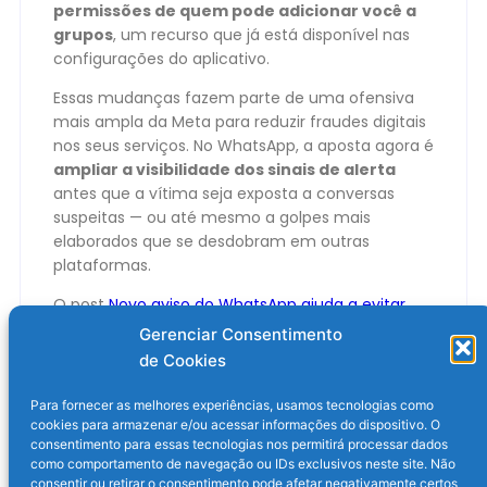
permissões de quem pode adicionar você a
grupos
, um recurso que já está disponível nas
configurações do aplicativo.
Essas mudanças fazem parte de uma ofensiva
mais ampla da Meta para reduzir fraudes digitais
nos seus serviços. No WhatsApp, a aposta agora é
ampliar a visibilidade dos sinais de alerta
antes que a vítima seja exposta a conversas
suspeitas — ou até mesmo a golpes mais
elaborados que se desdobram em outras
plataformas.
O post
Novo aviso do WhatsApp ajuda a evitar
golpes em grupos
apareceu primeiro em
Olhar
Gerenciar Consentimento
Digital
.
de Cookies
Para fornecer as melhores experiências, usamos tecnologias como
cookies para armazenar e/ou acessar informações do dispositivo. O
consentimento para essas tecnologias nos permitirá processar dados
como comportamento de navegação ou IDs exclusivos neste site. Não
consentir ou retirar o consentimento pode afetar negativamente certos