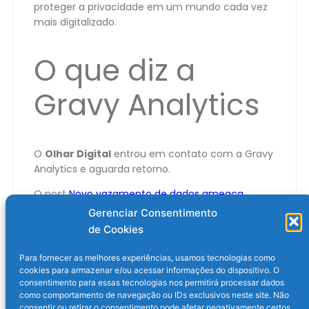
proteger a privacidade em um mundo cada vez
mais digitalizado.
O que diz a
Gravy Analytics
O
Olhar Digital
entrou em contato com a Gravy
Analytics e aguarda retorno.
O post
Novo vazamento de dados ameaça
privacidade de milhões
apareceu primeiro em
Gerenciar Consentimento
Olhar Digital
.
de Cookies
Para fornecer as melhores experiências, usamos tecnologias como
cookies para armazenar e/ou acessar informações do dispositivo. O
consentimento para essas tecnologias nos permitirá processar dados
como comportamento de navegação ou IDs exclusivos neste site. Não
consentir ou retirar o consentimento pode afetar negativamente certos