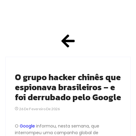
O grupo hacker chinês que
espionava brasileiros – e
foi derrubado pelo Google
26 De Fevereiro De 2026
O
Google
informou, nesta semana, que
interrompeu uma campanha global de