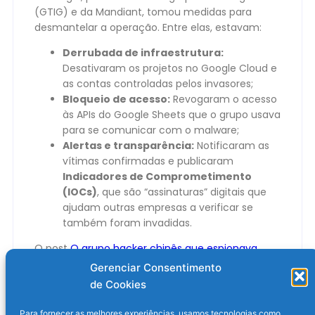
(GTIG) e da Mandiant, tomou medidas para
desmantelar a operação. Entre elas, estavam:
Derrubada de infraestrutura:
Desativaram os projetos no Google Cloud e
as contas controladas pelos invasores;
Bloqueio de acesso:
Revogaram o acesso
às APIs do Google Sheets que o grupo usava
para se comunicar com o malware;
Alertas e transparência:
Notificaram as
vítimas confirmadas e publicaram
Indicadores de Comprometimento
(IOCs)
, que são “assinaturas” digitais que
ajudam outras empresas a verificar se
também foram invadidas.
O post
O grupo hacker chinês que espionava
brasileiros – e foi derrubado pelo Google
Gerenciar Consentimento
apareceu primeiro em
Olhar Digital
.
de Cookies
Para fornecer as melhores experiências, usamos tecnologias como