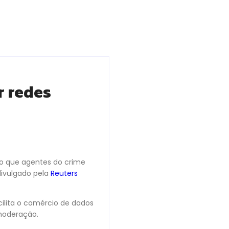
r redes
do que agentes do crime
divulgado pela
Reuters
ilita o comércio de dados
moderação.