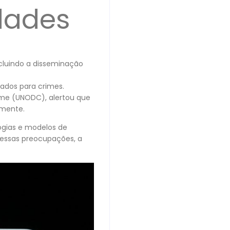
dades
ncluindo a disseminação
ados para crimes.
ime (UNODC), alertou que
amente.
ogias e modelos de
a essas preocupações, a