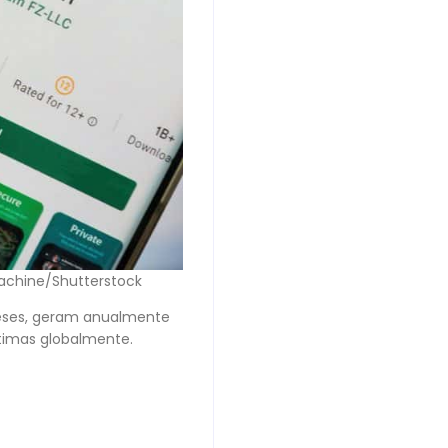
achine/Shutterstock
ineses, geram anualmente
ítimas globalmente.