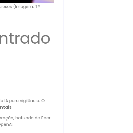
iciosos (Imagem: TY
ontrado
IA para vigilância. O
ntais
.
ração, batizada de Peer
penAI.