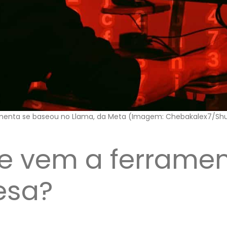
amenta se baseou no Llama, da Meta (Imagem: Chebakalex7/Shu
e vem a ferramen
esa?