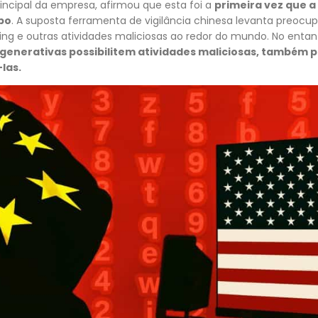
incipal da empresa, afirmou que esta foi a
primeira vez que 
ipo
. A suposta ferramenta de vigilância chinesa levanta preocu
g e outras atividades maliciosas ao redor do mundo. No entant
enerativas possibilitem atividades maliciosas, também 
las.