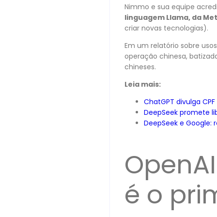
Nimmo e sua equipe acredi
linguagem Llama, da Met
criar novas tecnologias).
Em um relatório sobre uso
operação chinesa, batizada
chineses.
Leia mais:
ChatGPT divulga CPF de
DeepSeek promete li
DeepSeek e Google: re
OpenAI
é o pri