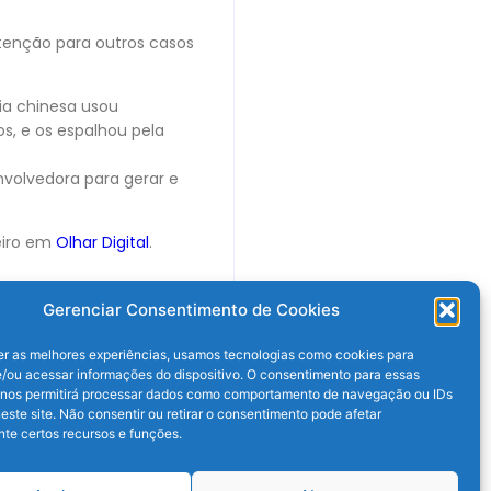
atenção para outros casos
ia chinesa usou
os, e os espalhou pela
nvolvedora para gerar e
eiro em
Olhar Digital
.
Gerenciar Consentimento de Cookies
er as melhores experiências, usamos tecnologias como cookies para
/ou acessar informações do dispositivo. O consentimento para essas
 nos permitirá processar dados como comportamento de navegação ou IDs
este site. Não consentir ou retirar o consentimento pode afetar
te certos recursos e funções.
Próximo post