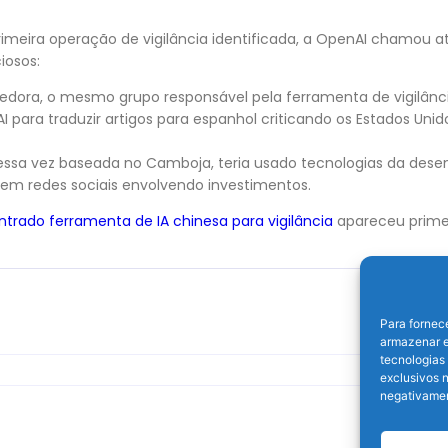
primeira operação de vigilância identificada, a OpenAI chamou 
iosos:
dora, o mesmo grupo responsável pela ferramenta de vigilânc
 para traduzir artigos para espanhol criticando os Estados Unid
essa vez baseada no Camboja, teria usado tecnologias da dese
 em redes sociais envolvendo investimentos.
ntrado ferramenta de IA chinesa para vigilância
apareceu prim
Para fornec
armazenar e
tecnologias
exclusivos n
negativamen