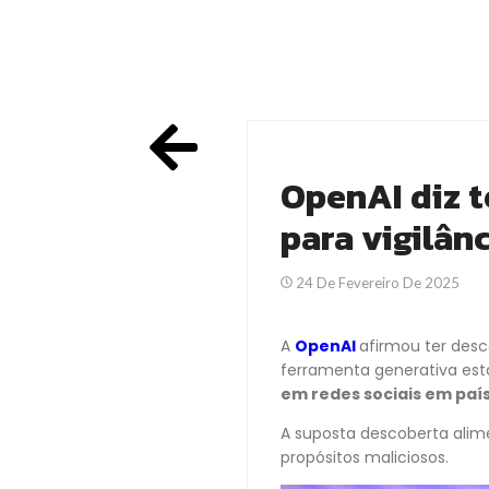
OpenAI diz t
para vigilân
24 De Fevereiro De 2025
A
OpenAI
afirmou ter des
ferramenta generativa esta
em redes sociais em paí
A suposta descoberta alime
propósitos maliciosos.