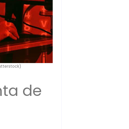
tterstock)
ta de