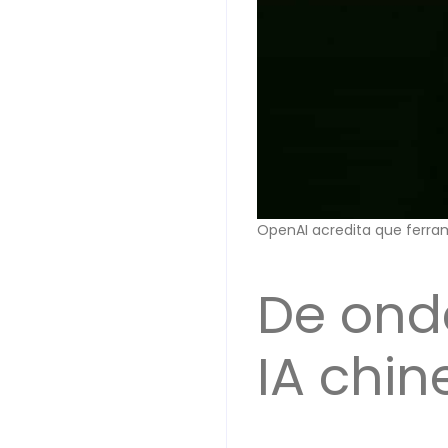
OpenAI acredita que ferr
De ond
IA chin