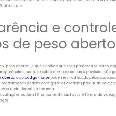
uisadores oferece controle e visibilidade sobre como a IA classi
Shutterstock
arência e contro
s de peso aberto
po “peso aberto”, o que significa que seus parâmetros estão di
ransparência e controle sobre como as saídas e previsões são 
o aberto
, cujo
código-fonte
pode ser modificado pelos usuários.
 organizações podem configurar os modelos para suas política
 como cada decisão é tomada.
e avaliações podem filtrar comentários falsos e fóruns de vide
aças.