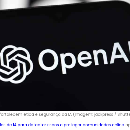
ortalecem ética e segurança da IA (Imagem: jackpress / Shutt
os de IA para detectar riscos e proteger comunidades online
ap