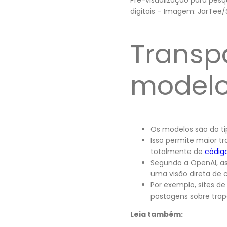
Pré-visualização para pesq
digitais – Imagem: JarTee/
Transp
modelo
Os modelos são do ti
Isso permite maior t
totalmente de
códig
Segundo a OpenAI, as
uma visão direta de
Por exemplo, sites d
postagens sobre trap
Leia também: