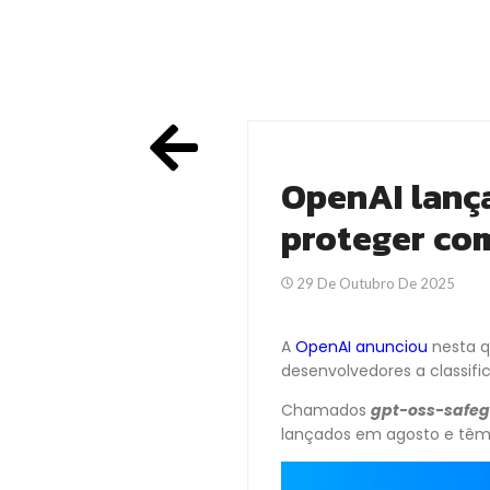
OpenAI lança
proteger co
29 De Outubro De 2025
A
OpenAI
anunciou
nesta qu
desenvolvedores a classifi
Chamados
gpt-oss-safeg
lançados em agosto e têm 