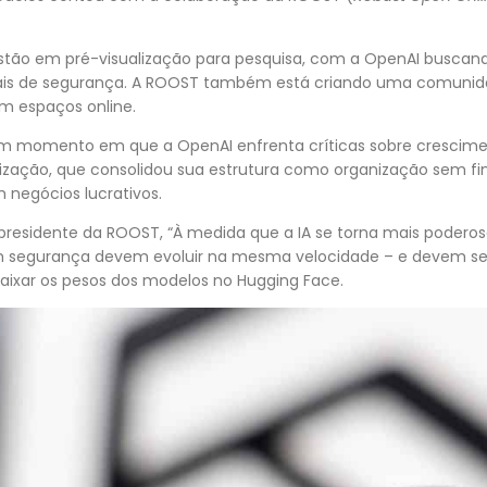
estão em pré-visualização para pesquisa, com a OpenAI buscan
onais de segurança. A ROOST também está criando uma comuni
em espaços online.
 momento em que a OpenAI enfrenta críticas sobre cresciment
lização, que consolidou sua estrutura como organização sem fi
m negócios lucrativos.
presidente da ROOST, “À medida que a IA se torna mais poderos
 segurança devem evoluir na mesma velocidade – e devem ser 
baixar os pesos dos modelos no Hugging Face.