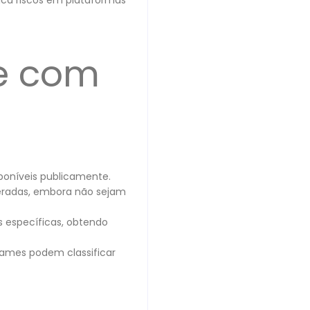
fica riscos em plataformas
le com
sponíveis publicamente.
geradas, embora não sejam
s específicas, obtendo
ogames podem classificar