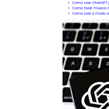
Como usar ChatGPT pa
Como fazer música
Como usar o modo ad