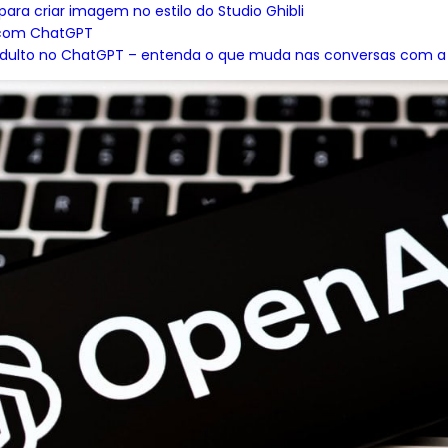
ra criar imagem no estilo do Studio Ghibli
 com ChatGPT
ulto no ChatGPT – entenda o que muda nas conversas com a 