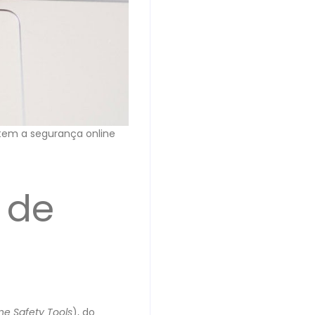
tem a segurança online
 de
ne Safety Tools
), do