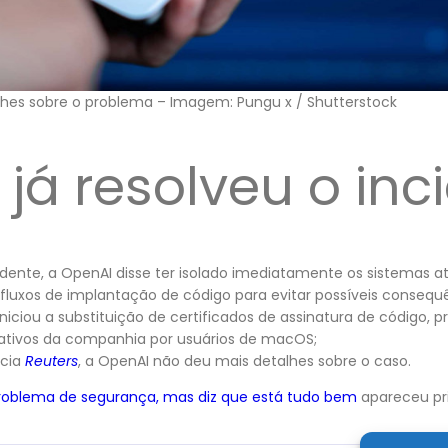
hes sobre o problema – Imagem: Pungu x / Shutterstock
já resolveu o inc
cidente, a OpenAI disse ter isolado imediatamente os sistemas at
luxos de implantação de código para evitar possíveis consequê
ciou a substituição de certificados de assinatura de código, p
cativos da companhia por usuários de macOS;
ncia
Reuters
, a OpenAI não deu mais detalhes sobre o caso.
roblema de segurança, mas diz que está tudo bem
apareceu p