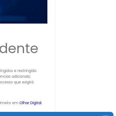
idente
ingidos e restringido
ncias adicionais;
rocesso que exigirá
rimeiro em
Olhar Digital
.