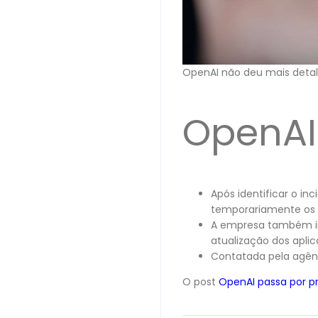
OpenAI não deu mais detal
OpenAI 
Após identificar o in
temporariamente os f
A empresa também ini
atualização dos apli
Contatada pela agê
O post
OpenAI passa por p