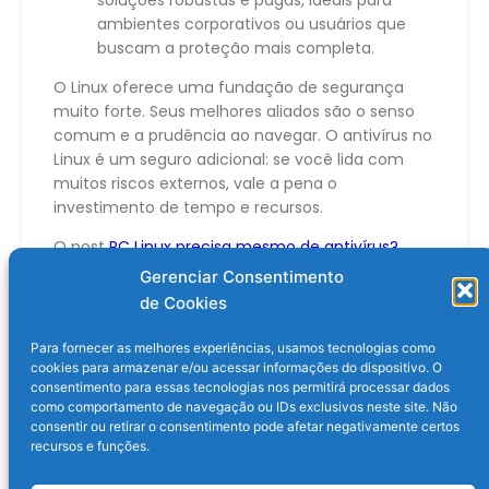
ambientes corporativos ou usuários que
buscam a proteção mais completa.
O Linux oferece uma fundação de segurança
muito forte. Seus melhores aliados são o senso
comum e a prudência ao navegar. O antivírus no
Linux é um seguro adicional: se você lida com
muitos riscos externos, vale a pena o
investimento de tempo e recursos.
O post
PC Linux precisa mesmo de antivírus?
Entenda mais sobre o sistema operacional
Gerenciar Consentimento
apareceu primeiro em
Olhar Digital
.
de Cookies
Para fornecer as melhores experiências, usamos tecnologias como
cookies para armazenar e/ou acessar informações do dispositivo. O
consentimento para essas tecnologias nos permitirá processar dados
como comportamento de navegação ou IDs exclusivos neste site. Não
consentir ou retirar o consentimento pode afetar negativamente certos
recursos e funções.