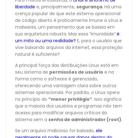
Para muitos entusiastas, o
Linux é sinônimo de
liberdade
e, principalmente,
segurança
. Há uma
crença popular de que este sistema operacional
de código aberto é praticamente imune a vírus e
malwares, um pensamento que se baseia em
sua arquitetura robusta. Mas essa “imunidade”
é
um mito ou uma realidade?
E, para o usuário que
vive baixando arquivos da internet, essa proteção
natural é suficiente?
A principal força das distribuições Linux está em
seu sistema de
permissões de usuário
e na
forma como o software é gerenciado,
oferecendo uma vantagem clara sobre outros
sistemas operacionais. Por padrão, o Linux opera
no princípio do
“menor privilégio”
. Isso significa
que a maioria dos usuários e programas não tem
acesso para modificar arquivos críticos do
sistema sem a
senha de administrador (root)
.
Se um arquivo malicioso for baixado,
ele
geralmente só pode causar danos dentro do