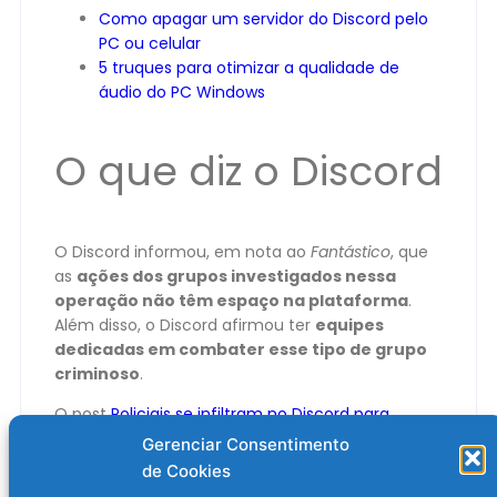
Como apagar um servidor do Discord pelo
PC ou celular
5 truques para otimizar a qualidade de
áudio do PC Windows
O que diz o Discord
O Discord informou, em nota ao
Fantástico
, que
as
ações dos grupos investigados nessa
operação não têm espaço na plataforma
.
Além disso, o Discord afirmou ter
equipes
dedicadas em combater esse tipo de grupo
criminoso
.
O post
Policiais se infiltram no Discord para
investigar crimes brutais contra menores
Gerenciar Consentimento
apareceu primeiro em
Olhar Digital
.
de Cookies