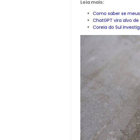
Leia mais:
Como saber se meus 
ChatGPT vira alvo de
Coreia do Sul investi