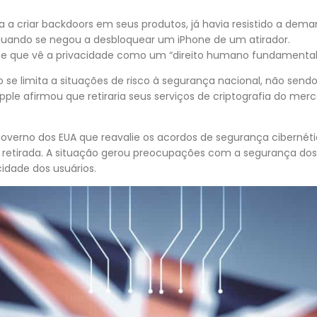
sa a criar backdoors em seus produtos, já havia resistido a de
quando se negou a desbloquear um iPhone de um atirador.
ite que vê a privacidade como um “direito humano fundamental
o se limita a situações de risco à segurança nacional, não send
ple afirmou que retiraria seus serviços de criptografia do mer
verno dos EUA que reavalie os acordos de segurança cibernéti
a retirada. A situação gerou preocupações com a segurança dos
idade dos usuários.