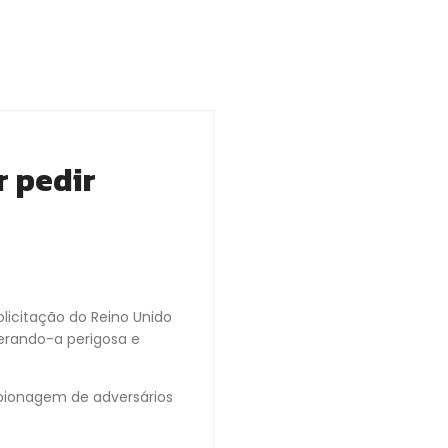
r pedir
olicitação do Reino Unido
erando-a perigosa e
espionagem de adversários