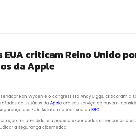
s EUA criticam Reino Unido po
dos da Apple
o senador Ron Wyden e o congressista Andy Biggs, criticaram a s
grafados de usuários da
Apple
em seu serviço de nuvem, consid
e segurança dos EUA. As informações são da
BBC
.
olicitação for atendida, ela poderia expor dados americanos à 
udicar a segurança cibernética.