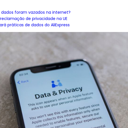
dados foram vazados na internet?
 reclamação de privacidade na UE
gará práticas de dados do AliExpress