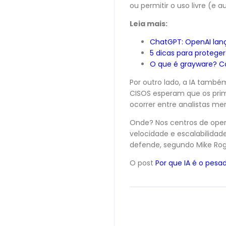
ou permitir o uso livre (e
Leia mais:
ChatGPT: OpenAI lanç
5 dicas para protege
O que é grayware? C
Por outro lado, a IA també
CISOS esperam que os prime
ocorrer entre analistas me
Onde? Nos centros de opera
velocidade e escalabilida
defende, segundo Mike Rog
O post
Por que IA é o pesa