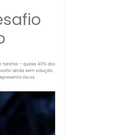
e
esafio
o
r tarefas – quase 40% dos
safio ainda sem solução.
epresenta riscos