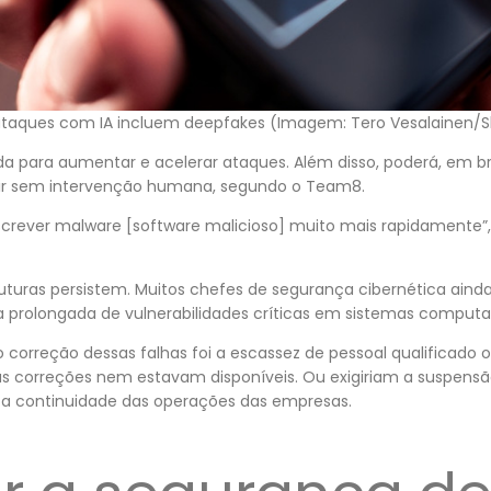
 ataques com IA incluem deepfakes (Imagem: Tero Vesalainen/S
a para aumentar e acelerar ataques. Além disso, poderá, em br
r sem intervenção humana, segundo o Team8.
screver malware [software malicioso] muito mais rapidamente”, 
uturas persistem. Muitos chefes de segurança cibernética aind
 prolongada de vulnerabilidades críticas em sistemas computac
ão correção dessas falhas foi a escassez de pessoal qualificado
as correções nem estavam disponíveis. Ou exigiriam a suspensão
a continuidade das operações das empresas.