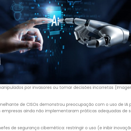
anipulados por invasores ou tomar decisões incorretas (Image
elhante de CISOs demonstrou preocupação com o uso de IA pe
tas empresas ainda não implementaram práticas adequadas de 
hefes de segurança cibernética: restringir o uso (e inibir inov