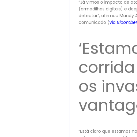
“Já vimos o impacto de at
(armadilhas digitais) e de
detectar”, afirmou Mandy A
comunicado (
via
Bloombe
‘Estam
corrid
os inv
vantag
“Está claro que estamos no