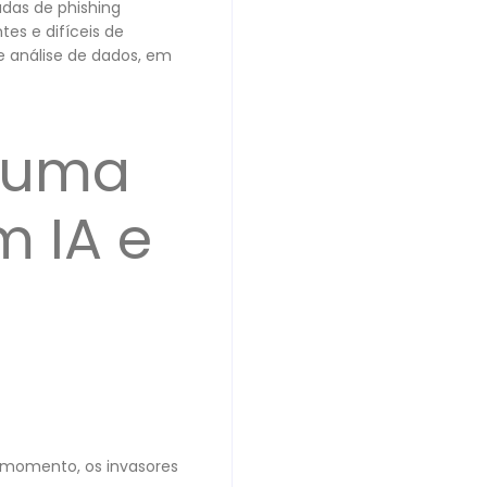
das de phishing
es e difíceis de
e análise de dados, em
 uma
m IA e
e momento, os invasores