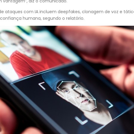
m vantagem”, diz o comunicado.
 de ataques com IA incluem deepfakes, clonagem de voz e táti
 confiança humana, segundo o relatório.