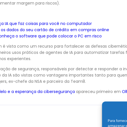
 aumentar margem para riscos).
a IA que faz coisas para você no computador
r os dados do seu cartão de crédito em compras online
onheça o software que pode colocar o PC em risco
m é vista como um recurso para fortalecer as defesas cibernét
iros usos práticos de agentes de IA para automatizar tarefas 
nos experientes.
ção de segurança, responsáveis por detectar e responder a inc
de da IA são vistas como vantagens importantes tanto para q
ers, ex-chefe da NSA e parceiro da Team8.
delo e a esperança da cibersegurança
apareceu primeiro em
Ol
Para fornec
armazenar e