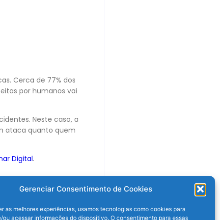
icas. Cerca de 77% dos
feitas por humanos vai
identes. Neste caso, a
uem ataca quanto quem
har Digital
.
Gerenciar Consentimento de Cookies
er as melhores experiências, usamos tecnologias como cookies para
/ou acessar informações do dispositivo. O consentimento para essas