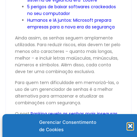
5 perigos de baixar softwares crackeados
no seu computador
Humanos e IA juntos: Microsoft prepara
empresas para a nova era da segurança
Ainda assim, as senhas seguem amplamente
utilizadas. Para reduzir riscos, elas devem ter pelo
menos oito caracteres – quanto mais longas,
melhor – e incluir letras maiúsculas, minúsculas,
números e símbolos. Além disso, cada conta
deve ter uma combinação exclusiva.
Para quem tem dificuldade em memorizá-las, o
uso de um gerenciador de senhas é a melhor
alternativa para armazenar e atualizar as
combinações com segurança.
O post
Ranking revela as senhas mais inseguras
de 2025 – e a lista é alarmante
apareceu
Gerenciar Consentimento
primeiro em
Olhar Digital
.
de Cookies